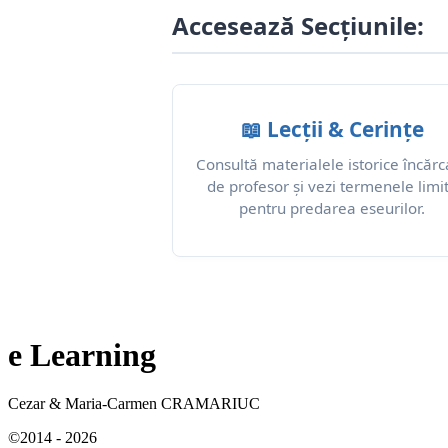
Accesează Secțiunile:
📖 Lecții & Cerințe
Consultă materialele istorice încărc
de profesor și vezi termenele limi
pentru predarea eseurilor.
e Learning
Cezar
&
Maria-Carmen CRAMARIUC
©2014 -
2026