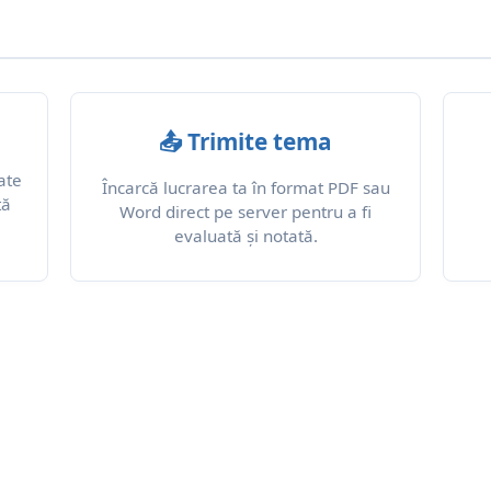
📤 Trimite tema
ate
Încarcă lucrarea ta în format PDF sau
tă
Word direct pe server pentru a fi
evaluată și notată.